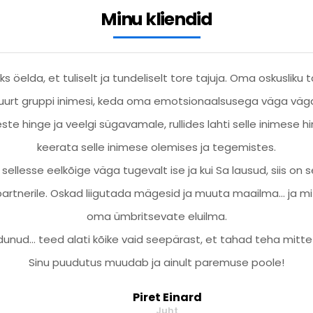
Minu kliendid
iks öelda, et tuliselt ja tundeliselt tore tajuja. Oma oskuslik
d suurt gruppi inimesi, keda oma emotsionaalsusega väga 
e hinge ja veelgi sügavamale, rullides lahti selle inimese hi
keerata selle inimese olemises ja tegemistes.
ellesse eelkõige väga tugevalt ise ja kui Sa lausud, siis on 
partnerile. Oskad liigutada mägesid ja muuta maailma… ja mi
oma ümbritsevate eluilma.
unud… teed alati kõike vaid seepärast, et tahad teha mitt
Sinu puudutus muudab ja ainult paremuse poole!
Piret Einard
Juht