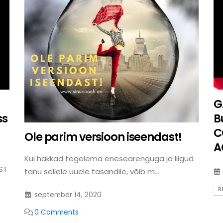
G
ss
B
C
Ole parim versioon iseendast!
A
Kui hakkad tegelema enesearenguga ja liigud
ST
tänu sellele uuele tasandile, võib m...
R
september 14, 2020
0 Comments