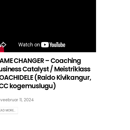
AME CHANGER – Coaching
usiness Catalyst / Meistriklass
OACHIDELE (Raido Kivikangur,
CC kogemuslugu)
veebruar 11, 2024
EAD MORE...