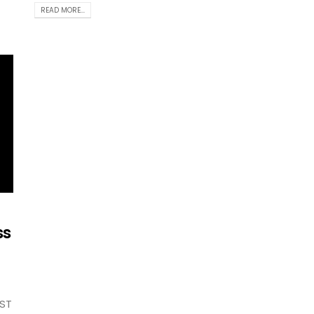
READ MORE...
ss
YST