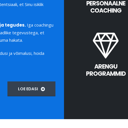
PERSONAALNE
tsiaali, et Sinu isiklik
COACHING
ja tegudes.
Iga coachingu
adlike tegevustega, et
kuma hakata.
dusi ja võimalusi, hoida
ARENGU
PROGRAMMID
LOE EDASI