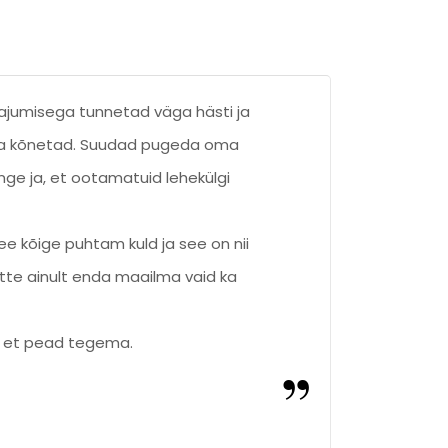
u tajumisega tunnetad väga hästi ja
Ann
väga kõnetad. Suudad pugeda oma
me
nge ja, et ootamatuid lehekülgi
õ
lõbu
see kõige puhtam kuld ja see on nii
An
tte ainult enda maailma vaid ka
e et pead tegema.