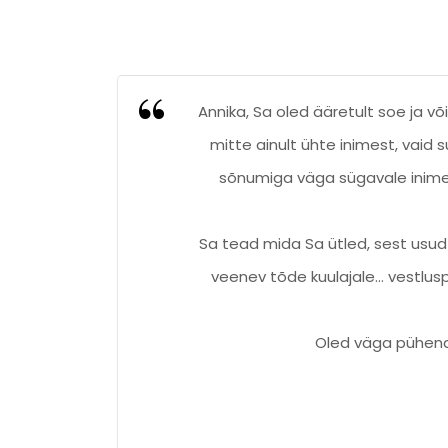
Annika, Sa oled ääretult soe ja võ
mitte ainult ühte inimest, vai
sõnumiga väga sügavale inimest
Sa tead mida Sa ütled, sest usud s
veenev tõde kuulajale… vestlus
Oled väga pühend