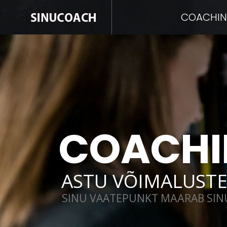
COACHI
COACHI
ASTU VÕIMALUSTE
SINU VAATEPUNKT MÄÄRAB SINU