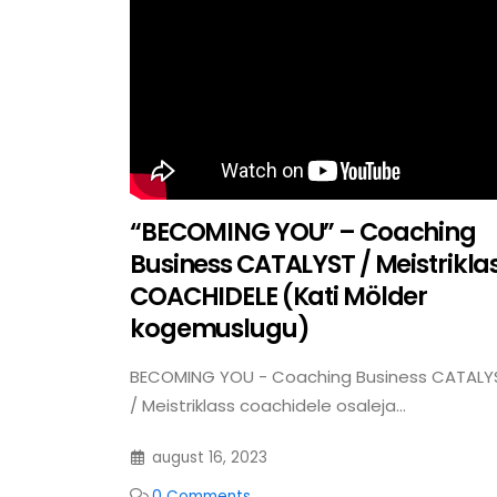
“BECOMING YOU” – Coaching
Business CATALYST / Meistrikla
COACHIDELE (Kati Mölder
kogemuslugu)
BECOMING YOU - Coaching Business CATALY
/ Meistriklass coachidele osaleja...
august 16, 2023
0 Comments