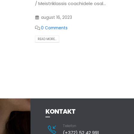
/ Meistriklassis coachidele osal...
august 16, 2023
0 Comments
READ MORE...
KONTAKT
Telefon
(+372) 52 42 991