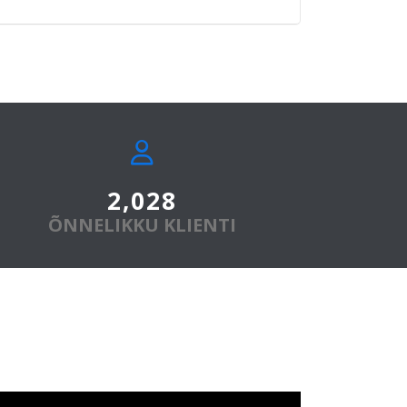
2,500
+
ÕNNELIKKU KLIENTI