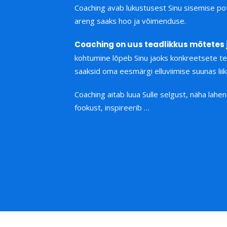
Coaching avab lukustusest Sinu sisemise poten
areng saaks hoo ja võimenduse.
Coaching on uus teadlikkus mõtetes 
kohtumine lõpeb Sinu jaoks konkreetsete te
saaksid oma eesmärgi elluviimise suunas lii
Coaching aitab luua Sulle selgust, näha lahen
fookust, inspireerib …